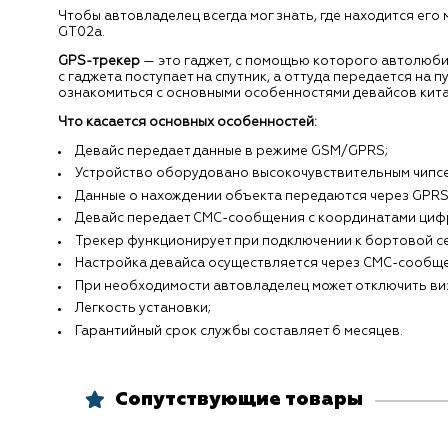
Чтобы автовладелец всегда мог знать, где находится ег
GT02a.
GPS-трекер
— это гаджет, с помощью которого автолюбит
с гаджета поступает на спутник, а оттуда передается н
ознакомиться с основными особенностями девайсов кит
Что касается основных особенностей:
Девайс передает данные в режиме GSM/GPRS;
Устройство оборудовано высокочувствительным чипсе
Данные о нахождении объекта передаются через GPR
Девайс передает СМС-сообщения с координатами цифр
Трекер функционирует при подключении к бортовой се
Настройка девайса осуществляется через СМС-сообщ
При необходимости автовладелец может отключить ви
Легкость установки;
Гарантийный срок службы составляет 6 месяцев.
Сопутствующие товары