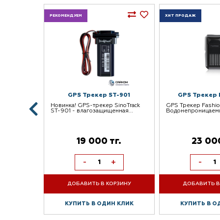
РЕКОМЕНДУЕМ
ХИТ ПРОДАЖ
R TK-915
GPS Трекер ST-901
GPS Трекер F
ботает на
Новинка! GPS-трекер SinoTrack
GPS Трекер Fashio
.
ST-901 - влагозащищенная...
Водонепроницаемы
.
г.
19 000 тг.
23 000
+
-
+
-
РЗИНУ
ДОБАВИТЬ В КОРЗИНУ
ДОБАВИТЬ В
 КЛИК
КУПИТЬ В ОДИН КЛИК
КУПИТЬ В О