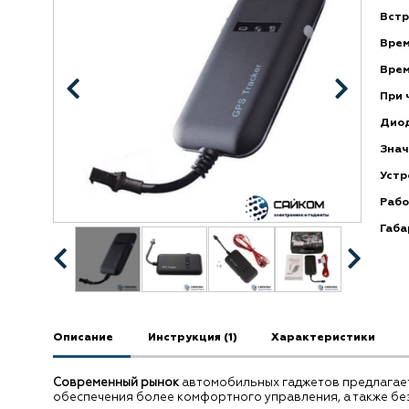
Встр
Врем
Врем
При 
Дио
Знач
Устр
Рабо
Габа
Описание
Инструкция (1)
Характеристики
Современный рынок
автомобильных гаджетов предлагает
обеспечения более комфортного управления, а также бе