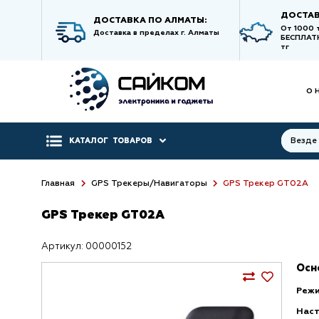
ДОСТАВ
ДОСТАВКА ПО АЛМАТЫ:
От 1000 
Доставка в пределах г. Алматы
БЕСПЛАТН
тг
О 
Везде
КАТАЛОГ
ТОВАРОВ
Главная
GPS Трекеры/Навигаторы
GPS Трекер GT02A
GPS Трекер GT02A
Артикул: 00000152
Осн
Режи
Наст