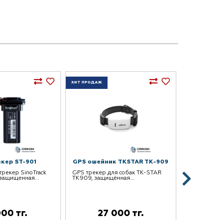
ХИТ ПРОДАЖ
кер ST-901
GPS ошейник TKSTAR TK-909
Навигато
трекер SinoTrack
GPS трекер для собак TK-STAR
Navitel T73
защищенная...
TK909, защищённая...
1024 х 600
000 тг.
27 000 тг.
5