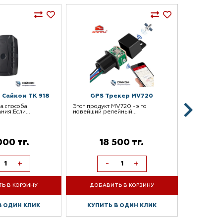
 Сайком TK 918
GPS Трекер MV720
ва способа
Этот продукт MV720 -э то
ия:Если...
новейший релейный...
000 тг.
18 500 тг.
+
-
+
Ь В КОРЗИНУ
ДОБАВИТЬ В КОРЗИНУ
В ОДИН КЛИК
КУПИТЬ В ОДИН КЛИК