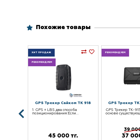
Похожие товары
ХИТ ПРОДАЖ
РЕКОМЕНДУЕМ
РЕКОМЕНДУЕМ
 HF-501
GPS Трекер Сайком TK 918
GPS Трекер TK
1 оснащен
1. GPS + LBS два способа
GPS Трекер TK-915
позиционирования:Если...
основе существующ
39 000
г.
45 000 тг.
37 000