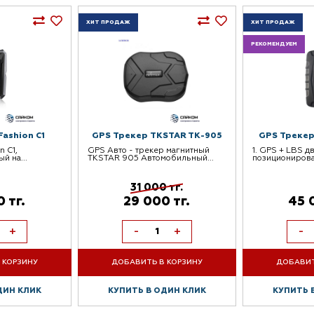
ХИТ ПРОДАЖ
ХИТ ПРОДАЖ
РЕКОМЕНДУЕМ
ashion C1
GPS Трекер TKSTAR TK-905
GPS Трекер
n C1,
GPS Авто - трекер магнитный
1. GPS + LBS д
й на...
TKSTAR 905 Автомобильный...
позиционирован
31 000 тг.
 тг.
29 000 тг.
45 
+
-
+
-
 КОРЗИНУ
ДОБАВИТЬ В КОРЗИНУ
ДОБАВИТ
ДИН КЛИК
КУПИТЬ В ОДИН КЛИК
КУПИТЬ 