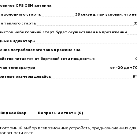
оенное GPS GSM антенна
я холодного старта
38 секунд, при условии, что н
я теплого старта
3
чистом небе горячий старт будет осуществлен на протяжении
дные индикаторы
ение потребляемого тока в режиме сна
ойство питается от бортовой сети мощностью
чая температура
от -20 до +7
ритные размеры девайса
9*
Видеообзор
Вопросы и ответы (0)
 огромный выбор всевозможных устройств, предназначенных для
зопасности авто.