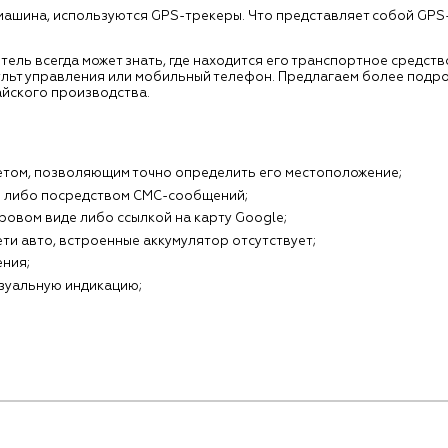
о машина, используются GPS-трекеры. Что представляет собой GP
ель всегда может знать, где находится его транспортное средств
а пульт управления или мобильный телефон. Предлагаем более подр
айского производства.
том, позволяющим точно определить его местоположение;
S либо посредством СМС-сообщений;
овом виде либо ссылкой на карту Google;
ти авто, встроенные аккумулятор отсутствует;
ения;
зуальную индикацию;