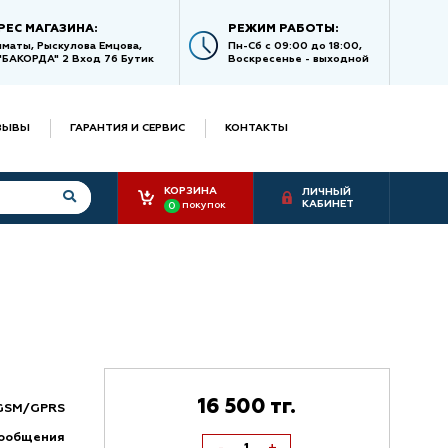
РЕС МАГАЗИНА:
РЕЖИМ РАБОТЫ:
Алматы, Рыскулова Емцова,
Пн-Сб с 09:00 до 18:00,
"БАКОРДА" 2 Вход 76 Бутик
Воскресенье - выходной
ЗЫВЫ
ГАРАНТИЯ И СЕРВИС
КОНТАКТЫ
КОРЗИНА
ЛИЧНЫЙ
КАБИНЕТ
покупок
0
16 500 тг.
GSM/GPRS
сообщения